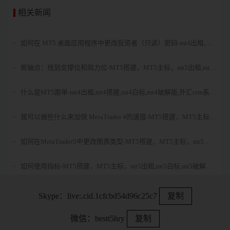
相关新闻
·
如何在 MT5 桌面应用程序中更改投资者（只读）密码-mt4出租,mt4
搭建,mt4白标,mt4破解版,外汇crm系统,mt5搭建,mt5出租,mt5白标,mt5
破解版-雷特科技？
·
枢轴点：找到支撑位和阻力位-MT5搭建，MT5主标，mt5出租,mt5
白标,mt5破解版,mt4破解版-雷特科技
·
什么是MT5跟单-mt4出租,mt4搭建,mt4白标,mt4破解版,外汇crm系
统,mt5搭建,mt5出租,mt5白标,mt5破解版-雷特科技？
·
我可以做些什么来加快 MetaTrader 4的速度-MT5搭建，MT5主标，
mt5出租,mt5白标,mt5破解版,mt4破解版-雷特科技
·
​如何在MetaTrader5中更改图表类型-MT5搭建，MT5主标，mt5出
租,mt5白标,mt5破解版,mt4破解版-雷特科技
·
如何使用指标-MT5搭建，MT5主标，mt5出租,mt5白标,mt5破解
版,mt4破解版-雷特科技
·
如何在MT5中存入资金-mt4出租,mt4搭建,mt4白标,mt4破解版,外汇
Skype：
live:.cid.1cfcbd54d96c25c7
复制
crm系统,mt5搭建,mt5出租,mt5白标,mt5破解版-雷特科技？
·
怎么更改止损和限价-MT5搭建，MT5主标，mt5出租,mt5白标,mt5
微信：
bestt5hry
复制
破解版,mt4破解版-雷特科技