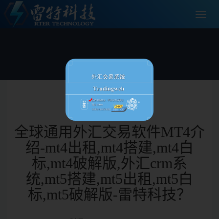
切
换
导
航
全球通用外汇交易软件MT4介
绍-mt4出租,mt4搭建,mt4白
标,mt4破解版,外汇crm系
统,mt5搭建,mt5出租,mt5白
标,mt5破解版-雷特科技？