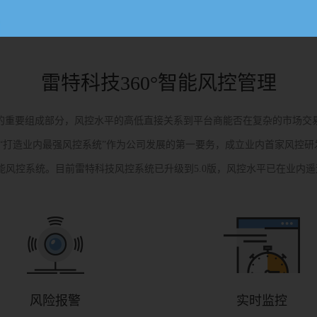
雷特科技360°智能风控管理
的重要组成部分，风控水平的高低直接关系到平台商能否在复杂的市场交
“打造业内最强风控系统”作为公司发展的第一要务，成立业内首家风控研
能风控系统。目前雷特科技风控系统已升级到5.0版，风控水平已在业内
风险报警
实时监控