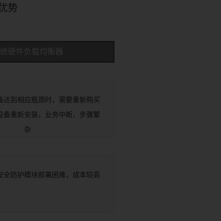
优势
统硬件负载均衡器
备达到相应瓶颈时，需要重新购买
设备重新安装，业务中断，步骤繁
杂
安全防护模块部署困难，成本较高