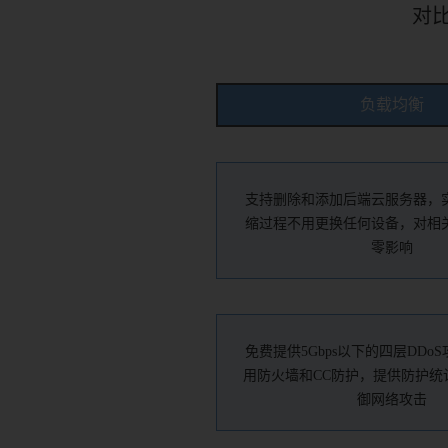
对
负载均衡
支持删除和添加后端云服务器，
缩过程不用更换任何设备，对相
零影响
免费提供5Gbps以下的四层DDo
用防火墙和CC防护，提供防护统
御网络攻击