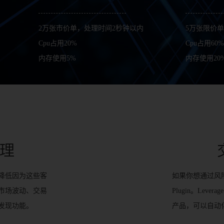
2万张市价单，处理时间2秒钟以内
5万张限价
Cpu占用20%
Cpu占用60
内存使用5%
内存使用20
理
降低因为这些客
如果你想通过风险
市场波动、交易
Plugin。Lev
发现功能。
产品，可以自动