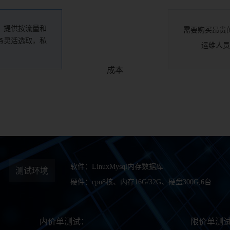
，提供按流量和
需要购买昂贵
务灵活选取，私
运维人员
成本
软件：LinuxMysql内存数据库
测试环境
硬件：cpu8核、内存16G/32G、硬盘300G,6台
内价单测试：
限价单测